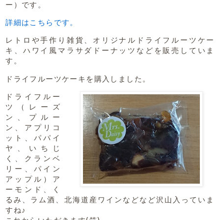
ー）です。
詳細はこちらです。
レトロや手作り雑貨、オリジナルドライフルーツケー
キ、ハワイ風マラサダドーナッツなどを販売していま
す。
ドライフルーツケーキを購入しました。
ドライフルー
ツ（レーズ
ン、プルー
ン、アプリコ
ット、パパイ
ヤ、いちじ
く、クランベ
リー、パイン
アップル）ア
ーモンド、く
るみ、ラム酒、北海道産ワインなどなど沢山入っていま
すね♪