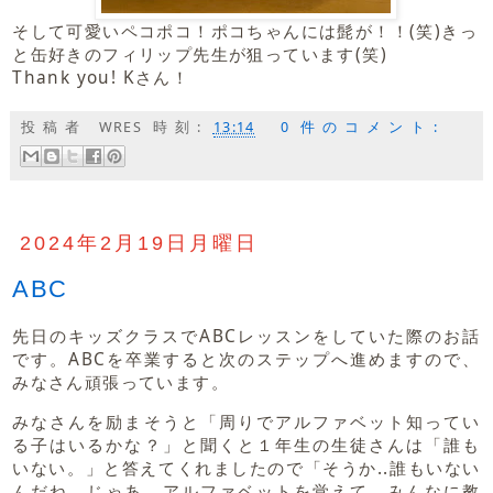
そして可愛いペコポコ！ポコちゃんには髭が！！(笑)きっ
と缶好きのフィリップ先生が狙っています(笑)
Thank you! Kさん！
投稿者
WRES
時刻:
13:14
0 件のコメント:
2024年2月19日月曜日
ABC
先日のキッズクラスでABCレッスンをしていた際のお話
です。ABCを卒業すると次のステップへ進めますので、
みなさん頑張っています。
みなさんを励まそうと「周りでアルファベット知ってい
る子はいるかな？」と聞くと１年生の生徒さんは「誰も
いない。」と答えてくれましたので「そうか..誰もいない
んだね。じゃあ、アルファベットを覚えて、みんなに教