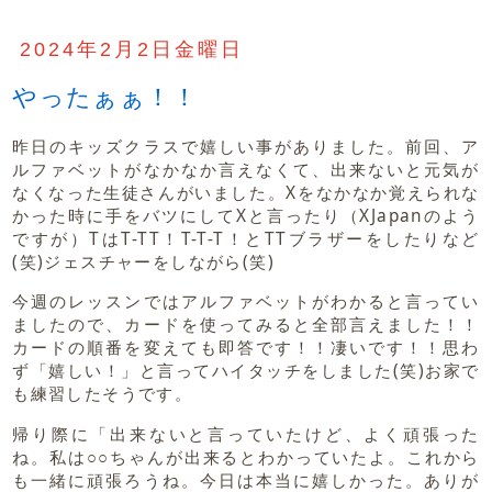
2024年2月2日金曜日
やったぁぁ！！
昨日のキッズクラスで嬉しい事がありました。前回、ア
ルファベットがなかなか言えなくて、出来ないと元気が
なくなった生徒さんがいました。Xをなかなか覚えられな
かった時に手をバツにしてXと言ったり（XJapanのよう
ですが）TはT-TT！T-T-T！とTTブラザーをしたりなど
(笑)ジェスチャーをしながら(笑)
今週のレッスンではアルファベットがわかると言ってい
ましたので、カードを使ってみると全部言えました！！
カードの順番を変えても即答です！！凄いです！！思わ
ず「嬉しい！」と言ってハイタッチをしました(笑)お家で
も練習したそうです。
帰り際に「出来ないと言っていたけど、よく頑張った
ね。私は○○ちゃんが出来るとわかっていたよ。これから
も一緒に頑張ろうね。今日は本当に嬉しかった。ありが