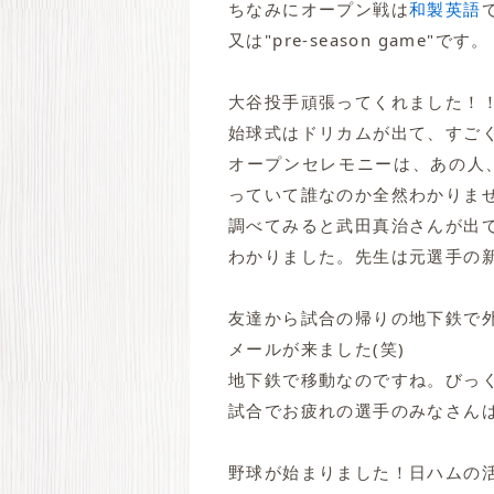
ちなみにオープン戦は
和製英語
で
又は"pre-season game"です。
大谷投手頑張ってくれました！
始球式はドリカムが出て、すご
オープンセレモニーは、あの人
っていて誰なのか全然わかりませ
調べてみると武田真治さんが出
わかりました。先生は元選手の新
友達から試合の帰りの地下鉄で
メールが来ました(笑)
地下鉄で移動なのですね。びっ
試合でお疲れの選手のみなさんは
野球が始まりました！日ハムの