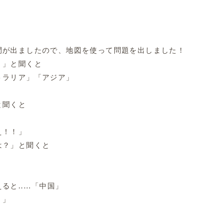
問が出ましたので、地図を使って問題を出しました！
？」と聞くと
トラリア」「アジア」
と聞くと
え！！」
は？」と聞くと
と.....「中国」
！」