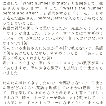
に渡して「What number is that?」と質問をして、生
徒さんが答えます。そして「What's the number
before and after? 」と質問をすると「うーん。」と考
え込んだ生徒さん。beforeとafterが入るとわからなくな
ってしまいました。
英語の質問を訳そうと思いましたが、先生からミッフィ
ーサインが出ました。ミッフィーサインとはウサギのミ
ッフィーの口が×になっているので、言ってはいけないの
サインです(笑)
悩んでいる生徒さんに先生が日本語で教えないで、英語
で例をあげたりしながら、すすめていくと....「あ～」と
言って答えてくれました(笑)
表に１～５０まで、裏に５１～１００までの数字が書い
てありますが、裏の大きな数字にも挑戦する生徒さんも
いました。
だんだん慣れてきましたので、全部訳さないで、生徒さ
ん達がどのくらい英語を理解しているかの把握、そし
て、何を話しているのかな？と考える力も育ってほしい
ですので、時々、ミッフィーが登場します(笑)そして、い
つの間にか、ずっとミッフィーになるくらい生徒さん達