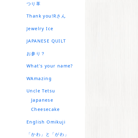
つり革
Thank you!Rさん
Jewelry Ice
JAPANESE QUILT
お参り？
What's your name?
WAmazing
Uncle Tetsu
Japanese
Cheesecake
English Omikuji
「かわ」と「がわ」