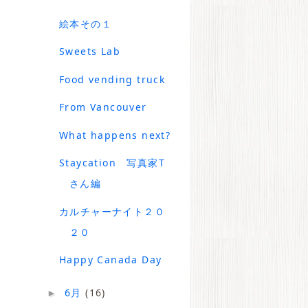
絵本その１
Sweets Lab
Food vending truck
From Vancouver
What happens next?
Staycation 写真家T
さん編
カルチャーナイト２０
２０
Happy Canada Day
6月
(16)
►