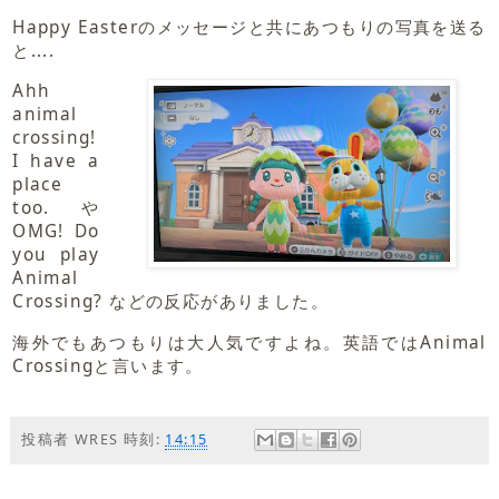
Happy Easterのメッセージと共にあつもりの写真を送る
と....
Ahh
animal
crossing!
I have a
place
too.や
OMG! Do
you play
Animal
Crossing? などの反応がありました。
海外でもあつもりは大人気ですよね。英語ではAnimal
Crossingと言います。
投稿者
WRES
時刻:
14:15