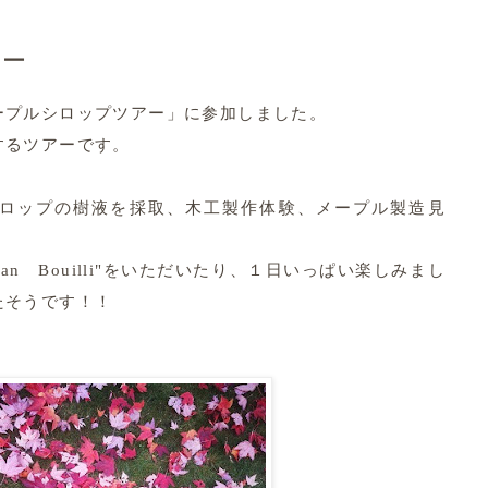
アー
ープルシロップツアー」に参加しました。
するツアーです。
木工製作体験、
メープル製造見
ロップの樹液を採取、
１日いっぱい楽しみまし
dian Bouilli"をいただいたり、
たそうです！！