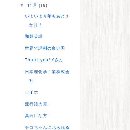
11月
(18)
▼
いよいよ今年もあと１
か月！
和製英語
世界で評判の良い国
Thank you! Yさん
日本理化学工業株式会
社
ロイホ
流行語大賞
真面目な方
チコちゃんに叱られる