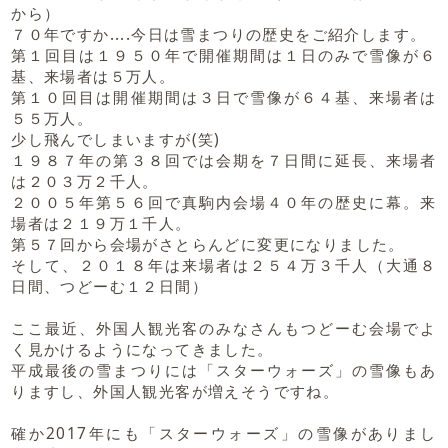
から）
７０年ですか....今日は雪まつりの歴史をご紹介します。
第１回目は１９５０年で開催期間は１日のみで雪像が６
基、来場者は５万人。
第１０回目は開催期間は３日で雪像が６４基、来場者は
５５万人。
少し飛んでしまいますが(笑)
１９８７年の第３８回では会期を７日間に延長、来場者
は２０３万２千人。
２００５年第５６回で真駒内会場４０年の歴史に幕。来
場者は２１９万１千人。
第５７回から会場がさとらんどに変更になりました。
そして、２０１８年は来場者は２５４万３千人（大通８
日間、つどーむ１２日間）
ここ最近、外国人観光客のみなさんもつどーむ会場でよ
く見かけるようになってきました。
平成最後の雪まつりには「スターウォーズ」の雪像もあ
りますし、外国人観光客が増えそうですね。
確か2017年にも「スターウォーズ」の雪像がありまし