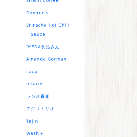
Shami Coffee
Domino's
Sriracha Hot Chili
Sauce
IKEDA食品さん
Amanda Gorman
Loop
infarm
ラジオ番組
アグリトリオ
Tajin
Wash＋