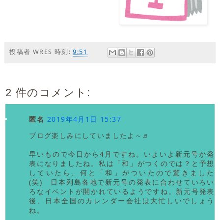
投稿者
WRES
時刻:
9:51
2 件のコメント:
匿名
2019年4月1日 15:37
ブログ楽しみにしていましたよ～♬
早いもので今日から4月ですね。いよいよ新元号が発
表になりましたね。私は「和」がつくのでは？と予想
していたら、何と「和」がついたので驚きました
(笑) 日本列島各地で新元号の発表に合わせていろい
ろなイベントが開かれているようですね。新元号発表
後、日本全国のカレンダー会社は大忙しいでしょう
ね。