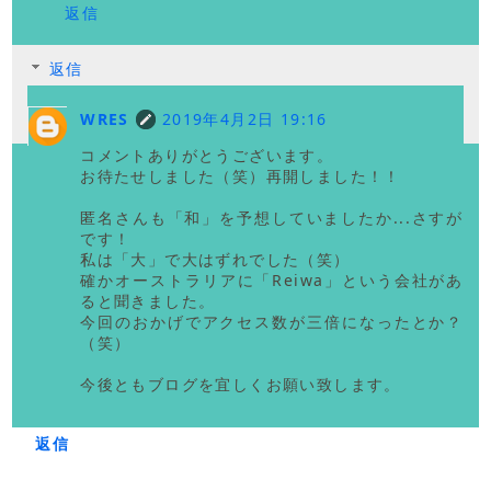
返信
返信
WRES
2019年4月2日 19:16
コメントありがとうございます。
お待たせしました（笑）再開しました！！
匿名さんも「和」を予想していましたか...さすが
です！
私は「大」で大はずれでした（笑）
確かオーストラリアに「Reiwa」という会社があ
ると聞きました。
今回のおかげでアクセス数が三倍になったとか？
（笑）
今後ともブログを宜しくお願い致します。
返信